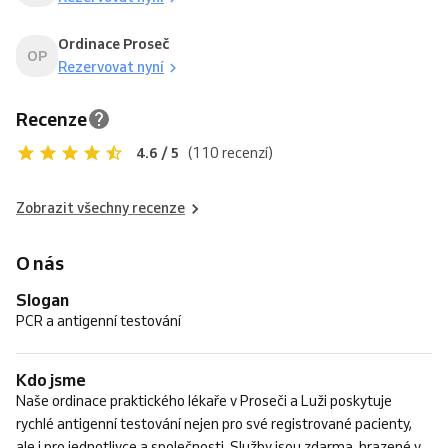
Ordinace Proseč
OP
Rezervovat nyní
Recenze
4.6 / 5
(110 recenzí)
Zobrazit všechny recenze
O nás
Slogan
PCR a antigenní testování
Kdo jsme
Naše ordinace praktického lékaře v Proseči a Luži poskytuje
rychlé antigenní testování nejen pro své registrované pacienty,
ale i pro jednotlivce a společnosti. Služby jsou zdarma, hrazené v