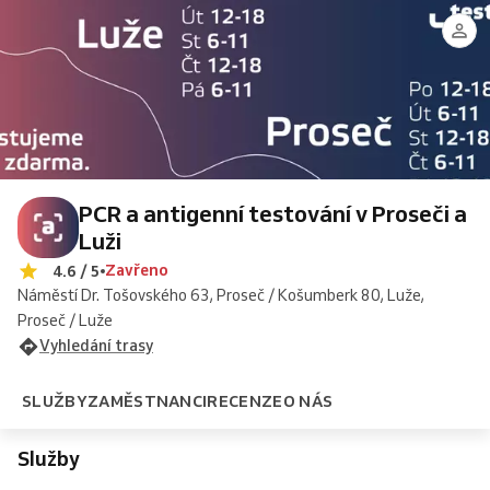
Ordinace
Ordinace
test
test
Luže
Proseč
Proseč
Luže
PCR a antigenní testování v Proseči a
Luži
Zavřeno
4.6 / 5
Náměstí Dr. Tošovského 63, Proseč / Košumberk 80, Luže,
Proseč / Luže
Vyhledání trasy
SLUŽBY
ZAMĚSTNANCI
RECENZE
O NÁS
Služby